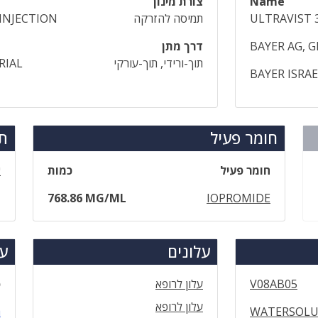
Name
צורת מינון
ULTRAVIST 
תמיסה להזרקה
INJECTION
BAYER AG, 
דרך מתן
תוך-ורידי, תוך-עורקי
RIAL
BAYER ISRA
חומר פעיל
תר
חומר פעיל
כמות
א
768.86 MG/ML
IOPROMIDE
עלונים
עד
V08AB05
עלון לרופא
ס
עלון לרופא
WATERSOLU
ה