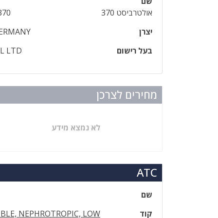
שם
אולטרביסט 370
370
יצרן
GERMANY
בעל רישום
EL LTD
מחירים לצרכן
לא נמצא מידע
ATC
שם
קוד
BLE, NEPHROTROPIC, LOW