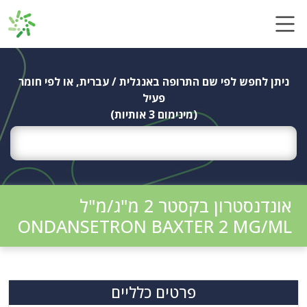
Ski
t
conten
ניתן לחפש לפי שם התרופה באנגלית / עברית, או לפי חומר
פעיל
(מינימום 3 אותיות)
אונדנסטרון בקסטר 2 מ"ג/מ"ל
ONDANSETRON BAXTER 2 MG/ML
פרטים כלליים