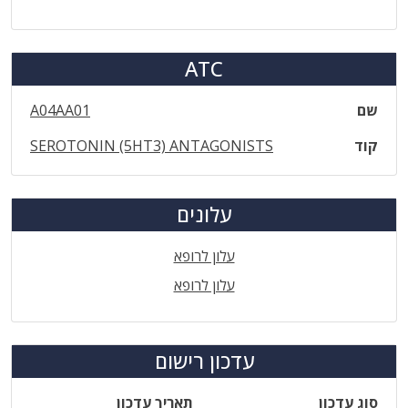
ATC
שם
A04AA01
קוד
SEROTONIN (5HT3) ANTAGONISTS
עלונים
עלון לרופא
עלון לרופא
עדכון רישום
סוג עדכון
תאריך עדכון