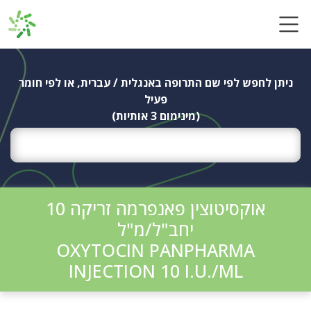
Ski
t
conten
ניתן לחפש לפי שם התרופה באנגלית / עברית, או לפי חומר
פעיל
(מינימום 3 אותיות)
אוקסיטוצין פאנפרמה זריקה 10
יחב"ל/מ"ל
OXYTOCIN PANPHARMA
INJECTION 10 I.U./ML