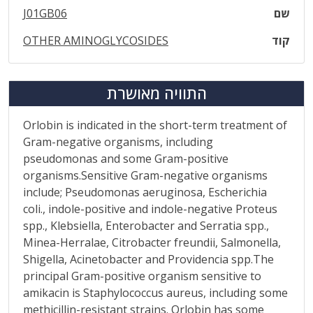
שם
J01GB06
קוד
OTHER AMINOGLYCOSIDES
התוויה מאושרת
Orlobin is indicated in the short-term treatment of
Gram-negative organisms, including
pseudomonas and some Gram-positive
organisms.Sensitive Gram-negative organisms
include; Pseudomonas aeruginosa, Escherichia
coli., indole-positive and indole-negative Proteus
spp., Klebsiella, Enterobacter and Serratia spp.,
Minea-Herralae, Citrobacter freundii, Salmonella,
Shigella, Acinetobacter and Providencia spp.The
principal Gram-positive organism sensitive to
amikacin is Staphylococcus aureus, including some
methicillin-resistant strains. Orlobin has some