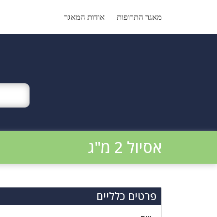
Ski
t
מאגר התרופות
אודות המאגר
conten
אסיול 2 מ"ג
פרטים כלליים