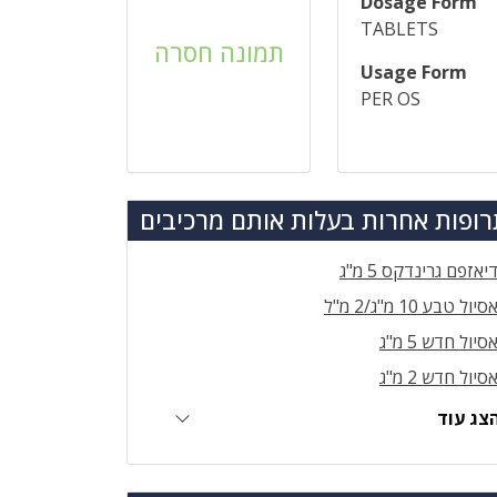
Dosage Form
TABLETS
תמונה חסרה
Usage Form
PER OS
ופות אחרות בעלות אותם מרכיבים
יאזפם גרינדקס 5 מ"ג
סיול טבע 10 מ"ג/2 מ"ל
סיול חדש 5 מ"ג
סיול חדש 2 מ"ג
צג עוד