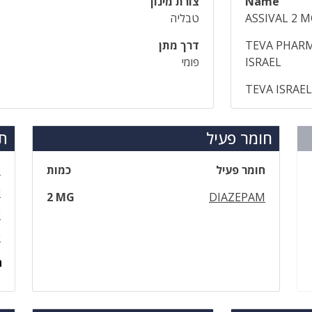
Name
צורת מינון
ASSIVAL 2 
טבליה
TEVA PHARM
דרך מתן
ISRAEL
פומי
TEVA ISRAE
חומר פעיל
תר
חומר פעיל
כמות
ד
א
2 MG
DIAZEPAM
א
א
ה