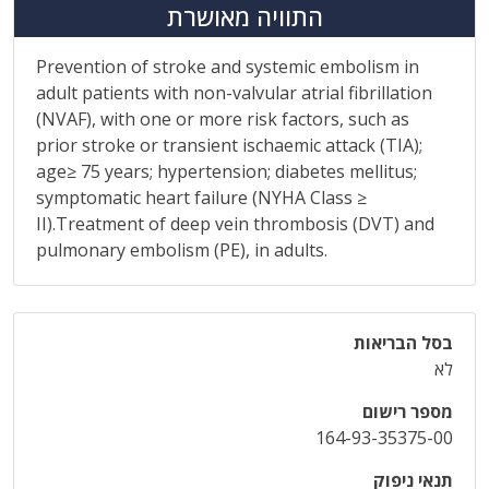
התוויה מאושרת
Prevention of stroke and systemic embolism in
adult patients with non-valvular atrial fibrillation
(NVAF), with one or more risk factors, such as
prior stroke or transient ischaemic attack (TIA);
age≥ 75 years; hypertension; diabetes mellitus;
symptomatic heart failure (NYHA Class ≥
II).Treatment of deep vein thrombosis (DVT) and
pulmonary embolism (PE), in adults.
בסל הבריאות
לא
מספר רישום
164-93-35375-00
תנאי ניפוק