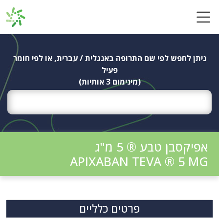
Ski
t
conten
ניתן לחפש לפי שם התרופה באנגלית / עברית, או לפי חומר
פעיל
(מינימום 3 אותיות)
אפיקסבן טבע ® 5 מ"ג
APIXABAN TEVA ® 5 MG
פרטים כלליים