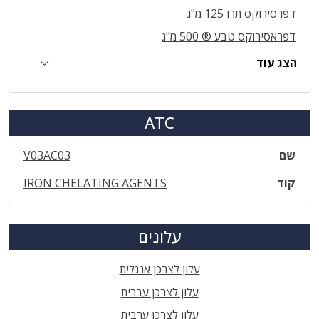
דפרסירוקס תרו 125 מ"ג
דפראסירוקס טבע ® 500 מ"ג
הצג עוד
ATC
שם
V03AC03
קוד
IRON CHELATING AGENTS
עלונים
עלון לצרכן אנגלית
עלון לצרכן עברית
עלון לצרכן ערבית