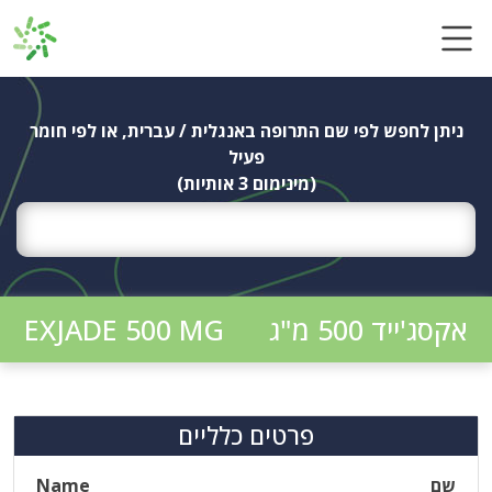
Ski
t
conten
ניתן לחפש לפי שם התרופה באנגלית / עברית, או לפי חומר
פעיל
(מינימום 3 אותיות)
אקסג'ייד 500 מ"ג
EXJADE 500 MG
פרטים כלליים
שם
Name