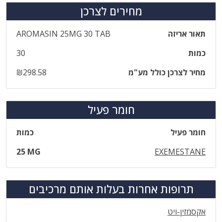
מחירים לצרכן
תאור אריזה
‎AROMASIN‎ ‎25‎MG‎ ‎30‎ ‎TAB
כמות
30
מחיר לצרכן כולל מע"מ
₪298.58
חומר פעיל
חומר פעיל
כמות
25 MG
EXEMESTANE
תרופות אחרות בעלות אותם מרכיבים
אקסמזין-ויט