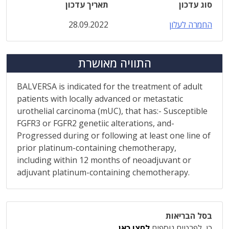
סוג עדכון
תאריך עדכון
החמרה לעלון
28.09.2022
התוויה מאושרת
BALVERSA is indicated for the treatment of adult
patients with locally advanced or metastatic
urothelial carcinoma (mUC), that has:- Susceptible
FGFR3 or FGFR2 genetiic alterations, and-
Progressed during or following at least one line of
prior platinum-containing chemotherapy,
including within 12 months of neoadjuvant or
adjuvant platinum-containing chemotherapy.
בסל הבריאות
כן, לפרטים נוספים
לחצו כאן
.