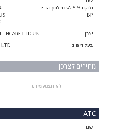
שם
גלוקוז % 5 לעירוי לתוך הוריד
%
US
BP
P
יצרן
LTHCARE LTD.UK
בעל רישום
L LTD
מחירים לצרכן
לא נמצא מידע
ATC
שם