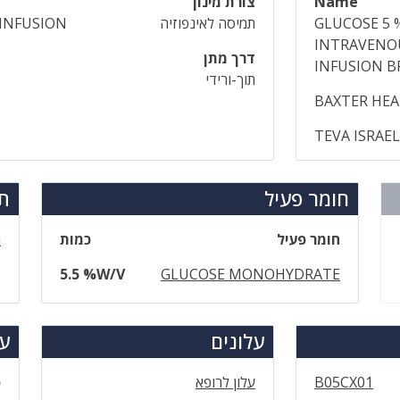
Name
צורת מינון
GLUCOSE 5 
תמיסה לאינפוזיה
INFUSION
INTRAVENO
דרך מתן
INFUSION B
תוך-ורידי
BAXTER HEA
TEVA ISRAE
חומר פעיל
תר
חומר פעיל
כמות
ג
5.5 %W/V
GLUCOSE MONOHYDRATE
עלונים
עד
B05CX01
עלון לרופא
ס