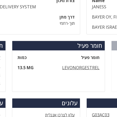
Name
צורת מינון
DELIVERY SYSTEM
JANESS
BAYER OY, 
דרך מתן
תוך-רחמי
BAYER ISRA
חומר פעיל
תר
חומר פעיל
כמות
ק
פ
13.5 MG
LEVONORGESTREL
נ
מ
עלונים
עד
G03AC03
עלון לצרכן אנגלית
ס