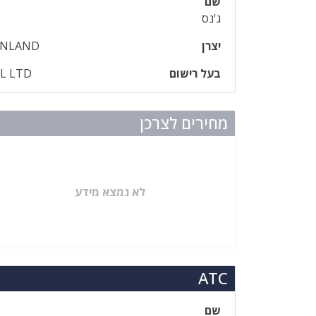
שם
ג'נס
יצרן
FINLAND
בעל רישום
EL LTD
מחירים לצרכן
לא נמצא מידע
ATC
שם