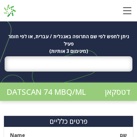
Ski
t
conten
ניתן לחפש לפי שם התרופה באנגלית / עברית, או לפי חומר
פעיל
(מינימום 3 אותיות)
דטסקאן
DATSCAN 74 MBQ/ML
פרטים כלליים
שם
Name