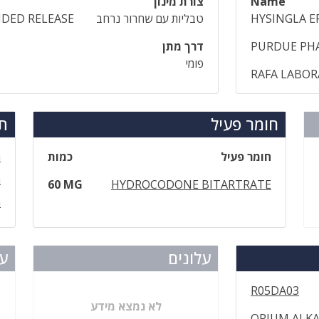
Name
צורת מינון
HYSINGLA E
טבליות עם שחרור נרחב
DED RELEASE
PURDUE PHA
דרך מתן
פומי
RAFA LABOR
חומר פעיל
תר
חומר פעיל
כמות
ה
ה
60 MG
HYDROCODONE BITARTRATE
ה
עלונים
עד
R05DA03
לא נמצא מידע
OPIUM ALKA