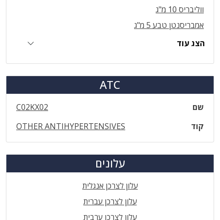
ווליבריס 10 מ"ג
אמבריסנטן טבע 5 מ"ג
הצג עוד
ATC
שם
C02KX02
קוד
OTHER ANTIHYPERTENSIVES
עלונים
עלון לצרכן אנגלית
עלון לצרכן עברית
עלון לצרכן ערבית