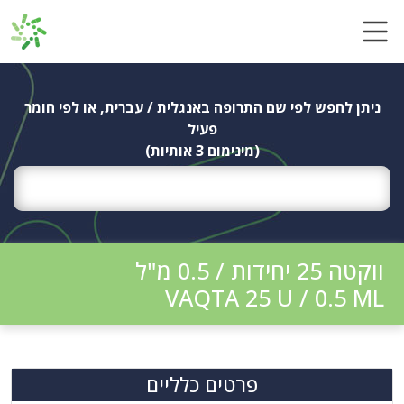
Ski
t
conten
ניתן לחפש לפי שם התרופה באנגלית / עברית, או לפי חומר
פעיל
(מינימום 3 אותיות)
ווקטה 25 יחידות / 0.5 מ"ל
VAQTA 25 U / 0.5 ML
פרטים כלליים