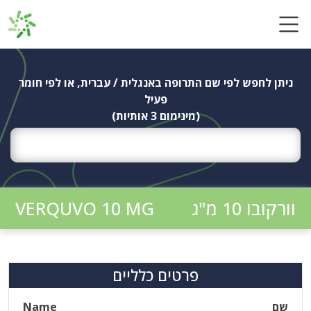
Ski
t
conten
ניתן לחפש לפי שם התרופה באנגלית / עברית, או לפי חומר
פעיל
(מינימום 3 אותיות)
וורקובו 10 מ"ג
VERQUVO 10 MG
פרטים כלליים
שם
Name