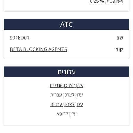
וי-אופטיק % 0.25
ATC
שם
S01ED01
קוד
BETA BLOCKING AGENTS
עלונים
עלון לצרכן אנגלית
עלון לצרכן עברית
עלון לצרכן ערבית
עלון לרופא