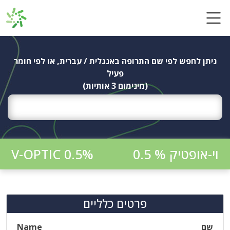
Ski
t
conten
ניתן לחפש לפי שם התרופה באנגלית / עברית, או לפי חומר
פעיל
(מינימום 3 אותיות)
וי-אופטיק % 0.5
V-OPTIC 0.5%
פרטים כלליים
שם
Name