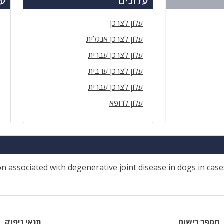
עלונים
עד
עלון לצרכן
ס
עלון לצרכן אנגלית
עלון לצרכן עברית
עלון לצרכן ערבית
עלון לצרכן עברית
עלון לרופא
on associated with degenerative joint disease in dogs in ca
מספר רישום
תנאי ניפוק