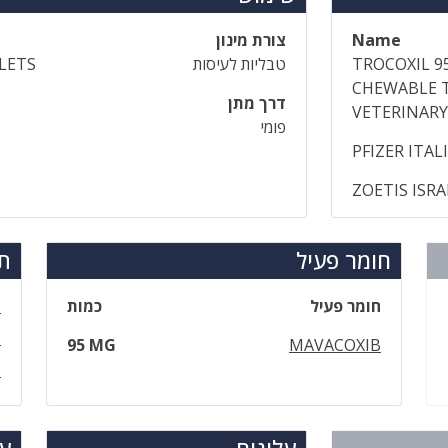
Name
צורת מינון
TROCOXIL 9
טבליות לעיסות
LETS
CHEWABLE 
דרך מתן
VETERINARY
פומי
PFIZER ITALIA
ZOETIS ISRA
חומר פעיל
תר
חומר פעיל
כמות
ט
ט
95 MG
MAVACOXIB
ט