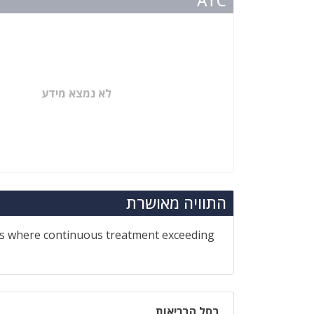
ATC
לא נמצא מידע
התוויה מאושרת
ses where continuous treatment exceeding
בסל הבריאות