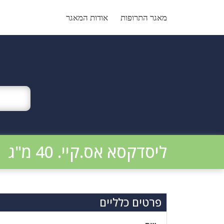
Ski
t
מאגר התרופות
אודות המאגר
conten
ליסדקסא אס.קיי. 40 מ"ג
פרטים כלליים