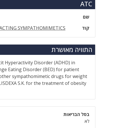
ATC
שם
קוד
 ACTING SYMPATHOMIMETICS
התוויה מאושרת
cit Hyperactivity Disorder (ADHD) in
nge Eating Disorder (BED) for patient
of other sympathomimetic drugs for weight
LISDEXA S.K. for the treatment of obesity
בסל הבריאות
לא