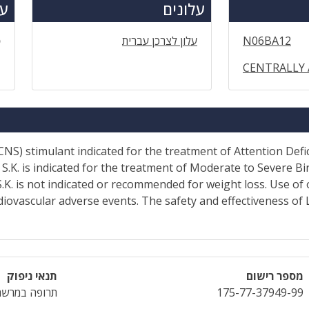
עלונים
עד
N06BA12
עלון לצרכן עברית
ס
CENTRALLY
CNS) stimulant indicated for the treatment of Attention Defi
S.K. is indicated for the treatment of Moderate to Severe Bi
S.K. is not indicated or recommended for weight loss. Use 
diovascular adverse events. The safety and effectiveness of 
מספר רישום
תנאי ניפוק
175-77-37949-99
תרופה במרשם