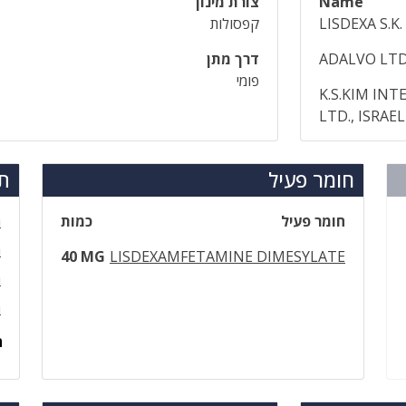
Name
צורת מינון
LISDEXA S.K.
קפסולות
ADALVO LTD
דרך מתן
פומי
K.S.KIM IN
LTD., ISRAEL
חומר פעיל
תר
חומר פעיל
כמות
ת
ת
40 MG
LISDEXAMFETAMINE DIMESYLATE
ת
ת
ה