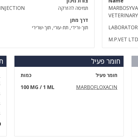
Name
צורת מינון
MARBOSYVA
תמיסה להזרקה
INJECTION
VETERINARY
דרך מתן
LABORATORIO
תוך-ורידי, תת-עורי, תוך-שרירי
M.P.VET LT
חומר פעיל
תר
חומר פעיל
כמות
ו
100 MG / 1 ML
MARBOFLOXACIN
מ
מ
מ
ה