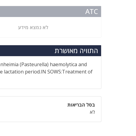
ATC
לא נמצא מידע
התוויה מאושרת
nnheimia (Pasteurella) haemolytica and
he lactation period.IN SOWS:Treatment of
בסל הבריאות
לא