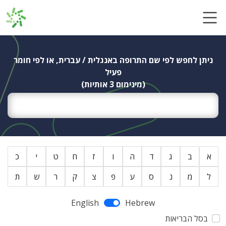
Ski
t
conten
ניתן לחפש לפי שם התרופה באנגלית / עברית, או לפי חומר
פעיל
(מינימום 3 אותיות)
א
ב
ג
ד
ה
ו
ז
ח
ט
י
כ
ל
מ
נ
ס
ע
פ
צ
ק
ר
ש
ת
English
Hebrew
בסל הבריאות