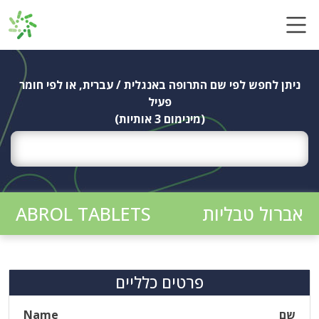
Ski
t
conten
ניתן לחפש לפי שם התרופה באנגלית / עברית, או לפי חומר
פעיל
(מינימום 3 אותיות)
אברול טבליות
ABROL TABLETS
פרטים כלליים
שם
Name