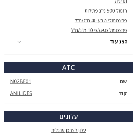
תרימול
רזמול 500 מ"ג פתילות
פרצטמולי טבע 40 מ"ג/מ"ל
פרצטמול ס.א.ל.פ 10 מ"ג/מ"ל
הצג עוד
ATC
שם
N02BE01
קוד
ANILIDES
עלונים
עלון לצרכן אנגלית