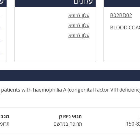
עלונים
עד
B02BD02
עלון לרופא
ס
עלון לרופא
BLOOD COA
ה
עלון לרופא
ה
ה
atients with haemophilia A (congenital factor VIII deficiency
תנאי ניפוק
מגבל
150-8
תרופה במרשם
תרופה