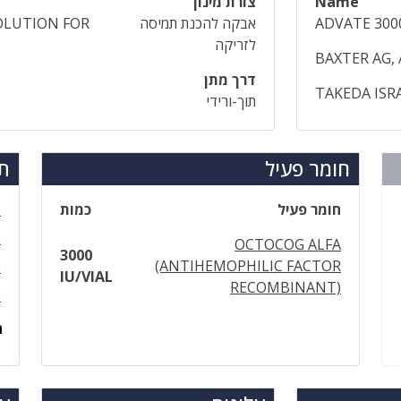
Name
צורת מינון
ADVATE 300
אבקה להכנת תמיסה
OLUTION FOR
לזריקה
BAXTER AG,
דרך מתן
TAKEDA ISR
תוך-ורידי
חומר פעיל
תר
חומר פעיל
כמות
א
א
OCTOCOG ALFA
3000
(ANTIHEMOPHILIC FACTOR
א
IU/VIAL
RECOMBINANT)
א
ה