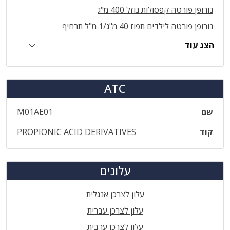
נורופן פורטה קפסולות נוזל 400 מ"ג
נורופן פורטה לילדים תפוז 40 מ"ג/1 מ"ל תרחיף
הצג עוד
ATC
שם
M01AE01
קוד
PROPIONIC ACID DERIVATIVES
עלונים
עלון לצרכן אנגלית
עלון לצרכן עברית
עלון לצרכן ערבית