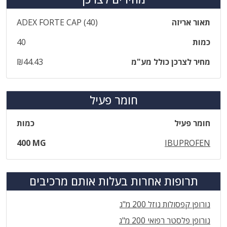
תאור אריזה
‎ADEX‎ ‎FORTE‎ ‎CAP‎ ‎(‎40‎)
כמות
40
מחיר לצרכן כולל מע"מ
₪44.43
חומר פעיל
חומר פעיל
כמות
400 MG
IBUPROFEN
תרופות אחרות בעלות אותם מרכיבים
נורופן קפסולות נוזל 200 מ"ג
נורופן פלסטר רפואי 200 מ"ג