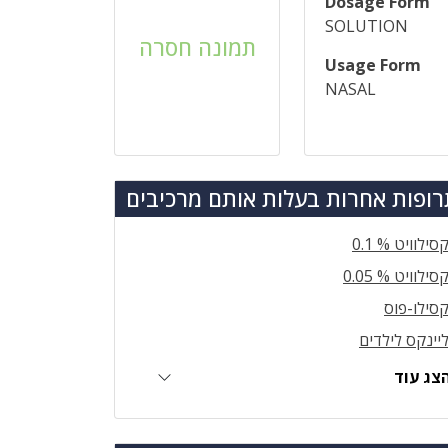
Dosage Form
SOLUTION
תמונה חסרה
Usage Form
NASAL
ופות אחרות בעלות אותם מרכיבים
סילוויט % 0.1
סילוויט % 0.05
סילו-פוס
יינקס לילדים
צג עוד