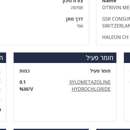
Name
צורת מינון
OTRIVIN M
תמיסה
GSK CONSUM
דרך מתן
SWITZERLA
אפי
HALEON CH 
חומר פעיל
תר
חומר פעיל
כמות
ק
ק
0.1
XYLOMETAZOLINE
%W/V
HYDROCHLORIDE
ק
ל
ה