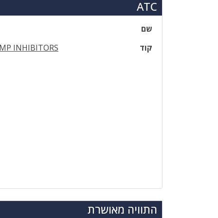
ATC
שם
קוד
MP INHIBITORS
התוויה מאושרת