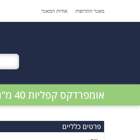
Ski
t
מאגר התרופות
אודות המאגר
conten
אומפרדקס קפליות 40 מ"ג
פרטים כלליים