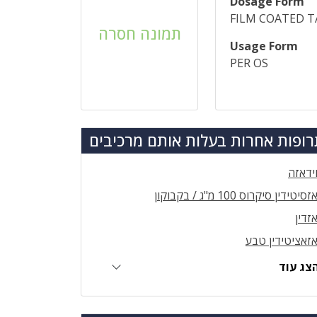
Dosage Form
FILM COATED T
תמונה חסרה
Usage Form
PER OS
ופות אחרות בעלות אותם מרכיבים
ידאזה
זסיטידין סיקרוס 100 מ"ג / בקבוקון
זדין
זאציטידין טבע
צג עוד