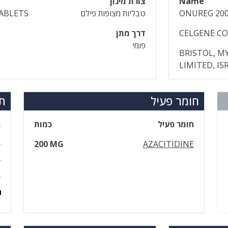
Name
צורת מינון
ONUREG 20
טבליות מצופות פילם
ABLETS
CELGENE CO
דרך מתן
פומי
BRISTOL, MY
LIMITED, IS
חומר פעיל
תר
חומר פעיל
כמות
ו
א
200 MG
AZACITIDINE
א
א
ה