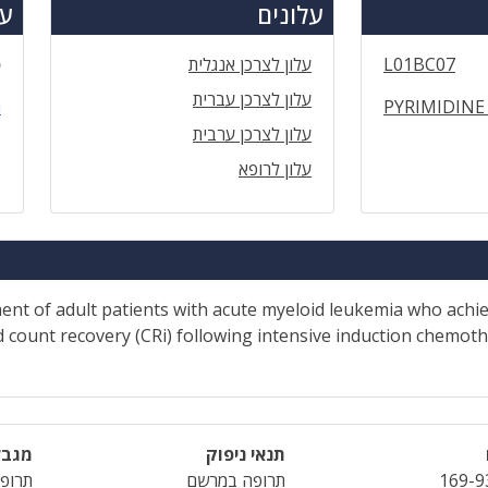
עלונים
עד
L01BC07
עלון לצרכן אנגלית
ס
עלון לצרכן עברית
PYRIMIDINE
ה
עלון לצרכן ערבית
עלון לרופא
nt of adult patients with acute myeloid leukemia who achie
 count recovery (CRi) following intensive induction chemot
תנאי ניפוק
מגבל
169-9
תרופה במרשם
תרופה