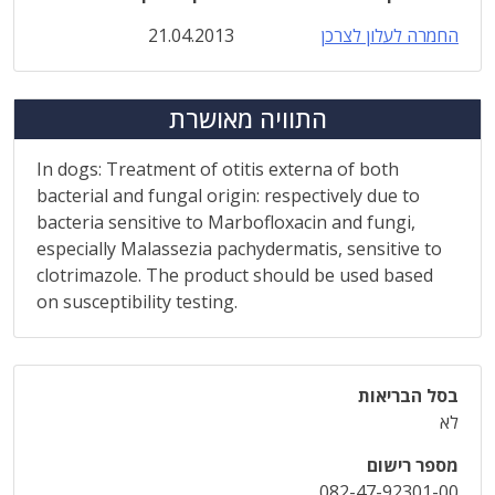
החמרה לעלון לצרכן
21.04.2013
התוויה מאושרת
In dogs: Treatment of otitis externa of both
bacterial and fungal origin: respectively due to
bacteria sensitive to Marbofloxacin and fungi,
especially Malassezia pachydermatis, sensitive to
clotrimazole. The product should be used based
on susceptibility testing.
בסל הבריאות
לא
מספר רישום
082-47-92301-00