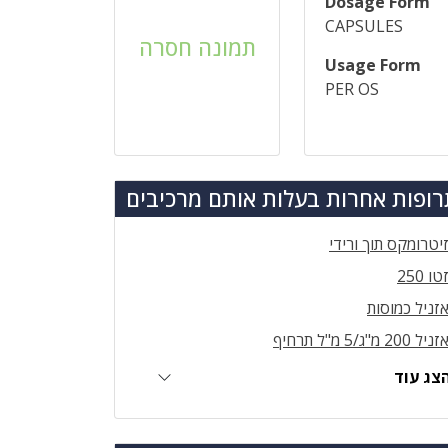
Dosage Form
CAPSULES
תמונה חסרה
Usage Form
PER OS
ופות אחרות בעלות אותם מרכיבים
יטרומקס תוך ורידי
טו 250
זניל כמוסות
זניל 200 מ"ג/5 מ"ל תרחיף
צג עוד