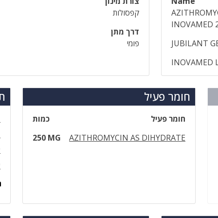
Name
צורת מינון
AZITHROMY
קפסולות
INOVAMED 
דרך מתן
JUBILANT GE
פומי
INOVAMED 
חומר פעיל
תר
חומר פעיל
כמות
ז
ז
250 MG
AZITHROMYCIN AS DIHYDRATE
א
א
ה