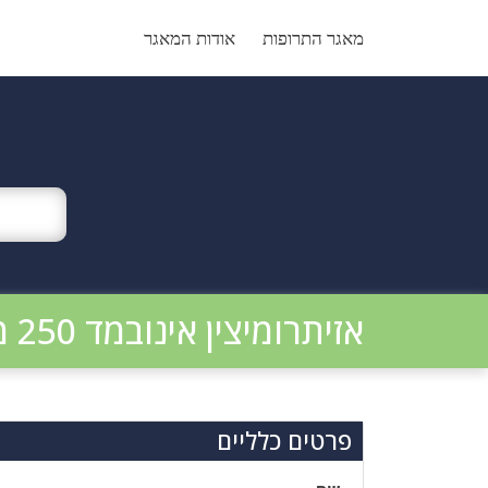
Ski
t
מאגר התרופות
אודות המאגר
conten
אזיתרומיצין אינובמד 250 מ"ג
פרטים כלליים