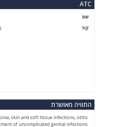
ATC
שם
קוד
S
התוויה מאושרת
a, skin and soft tissue infections, otitis
eatment of uncomplicated genital infections