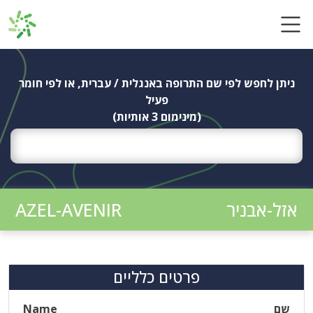
Ski
t
conten
ניתן לחפש לפי שם התרופה באנגלית / עברית, או לפי חומר
פעיל
(מינימום 3 אותיות)
אזל-אבניר
AZEL-AVENIR
פרטים כלליים
שם
Name