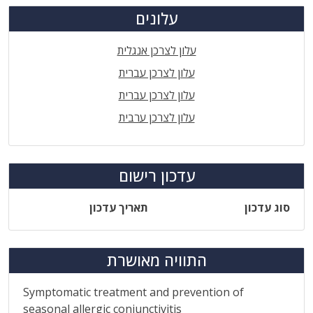
עלונים
עלון לצרכן אנגלית
עלון לצרכן עברית
עלון לצרכן עברית
עלון לצרכן ערבית
עדכון רישום
סוג עדכון
תאריך עדכון
התוויה מאושרת
Symptomatic treatment and prevention of
seasonal allergic conjunctivitis