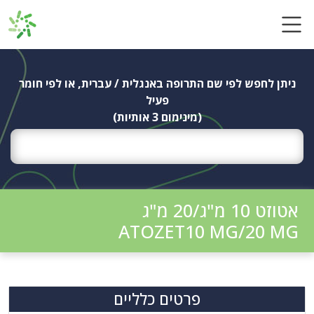
Ski
t
conten
ניתן לחפש לפי שם התרופה באנגלית / עברית, או לפי חומר
פעיל
(מינימום 3 אותיות)
אטוזט 10 מ"ג/20 מ"ג
ATOZET10 MG/20 MG
פרטים כלליים