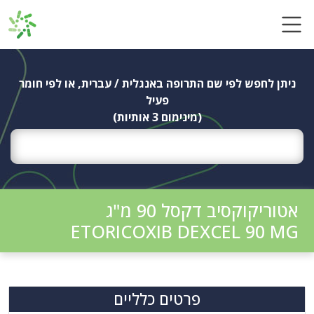
Ski
t
conten
ניתן לחפש לפי שם התרופה באנגלית / עברית, או לפי חומר
פעיל
(מינימום 3 אותיות)
אטוריקוקסיב דקסל 90 מ"ג
ETORICOXIB DEXCEL 90 MG
פרטים כלליים