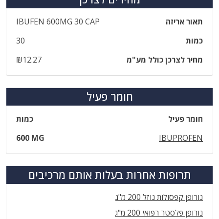
תאור אריזה
‎IBUFEN‎ ‎600‎MG‎ ‎30‎ ‎CAP
כמות
30
מחיר לצרכן כולל מע"מ
₪12.27
חומר פעיל
חומר פעיל
כמות
600 MG
IBUPROFEN
תרופות אחרות בעלות אותם מרכיבים
נורופן קפסולות נוזל 200 מ"ג
נורופן פלסטר רפואי 200 מ"ג