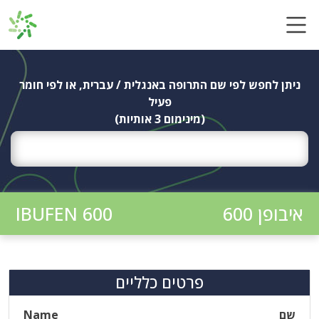
Ski
t
conten
ניתן לחפש לפי שם התרופה באנגלית / עברית, או לפי חומר
פעיל
(מינימום 3 אותיות)
איבופן 600
IBUFEN 600
פרטים כלליים
שם
Name