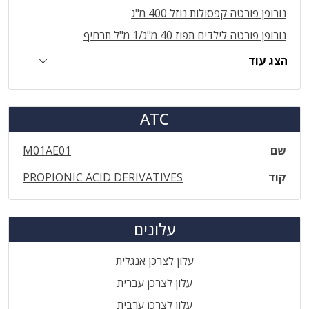
נורופן פורטה קפסולות נוזל 400 מ"ג
נורופן פורטה לילדים תפוז 40 מ"ג/1 מ"ל תרחיף
הצג עוד
ATC
שם
M01AE01
קוד
PROPIONIC ACID DERIVATIVES
עלונים
עלון לצרכן אנגלית
עלון לצרכן עברית
עלון לצרכן ערבית