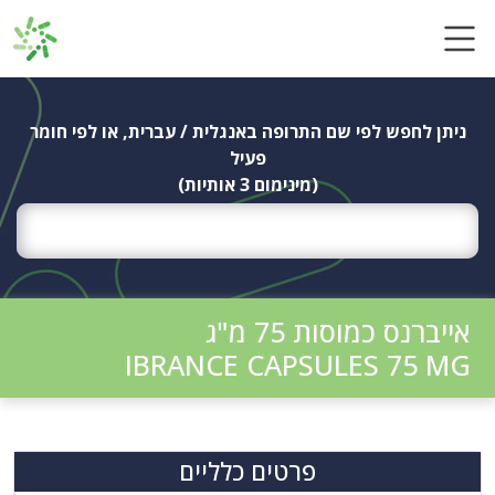
Ski
t
conten
ניתן לחפש לפי שם התרופה באנגלית / עברית, או לפי חומר
פעיל
(מינימום 3 אותיות)
אייברנס כמוסות 75 מ"ג
IBRANCE CAPSULES 75 MG
פרטים כלליים