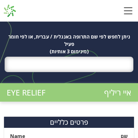
Ski
t
conten
ניתן לחפש לפי שם התרופה באנגלית / עברית, או לפי חומר
פעיל
(מינימום 3 אותיות)
איי ריליף
EYE RELIEF
פרטים כלליים
שם
Name