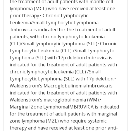
the treatment of adult patients with mantle cell
lymphoma (MCL) who have received at least one
prior therapy.• Chronic Lymphocytic
Leukemia/Small Lymphocytic Lymphoma
:Imbruvica is indicated for the treatment of adult
patients, with chronic lymphocytic leukemia
(CLL)/Small lymphocytic lymphoma (SLL)• Chronic
Lymphocytic Leukemia (CLL) /Small Lymphocytic
Lymphoma (SLL) with 17p deletion:Imbruvica is
indicated for the treatment of adult patients with
chronic lymphocytic leukemia (CLL) /Small
Lymphocytic Lymphoma (SLL) with 17p deletion.•
Waldenström’s MacroglobulinemiaImbruvica is
indicated for the treatment of adult patients with
Waldenström’s macroglobulinemia (WM).•
Marginal Zone LymphomaIMBRUVICA is indicated
for the treatment of adult patients with marginal
zone lymphoma (MZL) who require systemic
therapy and have received at least one prior anti-