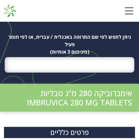
Ski
t
conten
ניתן לחפש לפי שם התרופה באנגלית / עברית, או לפי חומר
פעיל
(מינימום 3 אותיות)
אימברוביקה 280 מ"ג טבליות
IMBRUVICA 280 MG TABLETS
פרטים כלליים