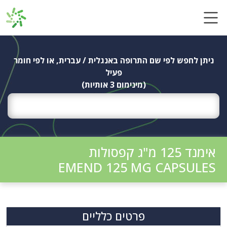
Ski
t
conten
ניתן לחפש לפי שם התרופה באנגלית / עברית, או לפי חומר
פעיל
(מינימום 3 אותיות)
אימנד 125 מ"ג קפסולות
EMEND 125 MG CAPSULES
פרטים כלליים