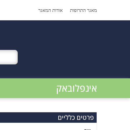
Ski
t
מאגר התרופות
אודות המאגר
conten
אינפלובאק
פרטים כלליים