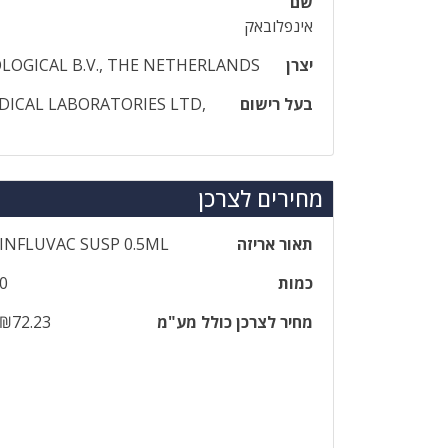
שם
אינפלובאק
יצרן
LOGICAL B.V., THE NETHERLANDS
בעל רישום
ICAL LABORATORIES LTD,
מחירים לצרכן
תאור אריזה
‎INFLUVAC‎ ‎SUSP‎ ‎0‎.‎5‎ML
כמות
0
מחיר לצרכן כולל מע"מ
₪72.23