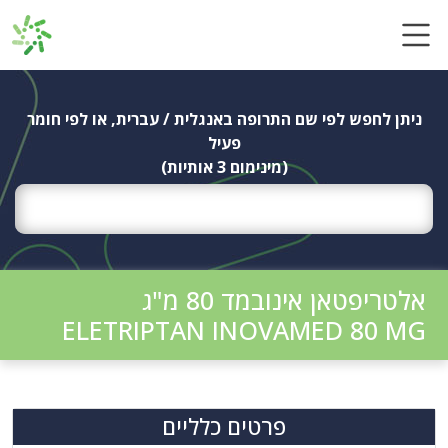
Ski
t
conten
ניתן לחפש לפי שם התרופה באנגלית / עברית, או לפי חומר
פעיל
(מינימום 3 אותיות)
אלטריפטאן אינובמד 80 מ"ג
ELETRIPTAN INOVAMED 80 MG
פרטים כלליים