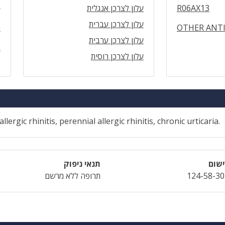
R06AX13
עלון לצרכן אנגלית
ס
עלון לצרכן עברית
OTHER ANTI
ה
עלון לצרכן ערבית
ה
עלון לצרכן רוסית
ergic rhinitis, perennial allergic rhinitis, chronic urticaria.
שום
תנאי ניפוק
124-58-30
תרופה ללא מרשם