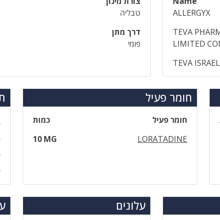
Name
צורת מינון
ALLERGYX
טבליה
TEVA PHARM
דרך מתן
LIMITED C
פומי
TEVA ISRAE
חומר פעיל
תר
חומר פעיל
כמות
ל
ל
10 MG
LORATADINE
ל
ל
עלונים
עד