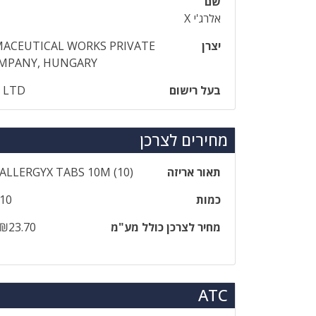
שם
אלרג'י X
יצרן
ACEUTICAL WORKS PRIVATE
OMPANY, HUNGARY
בעל רישום
L LTD
מחירים לצרכן
תאור אריזה
‎ALLERGYX‎ ‎TABS‎ ‎10‎M‎ ‎(‎10‎)
כמות
10
מחיר לצרכן כולל מע"מ
₪23.70
ATC