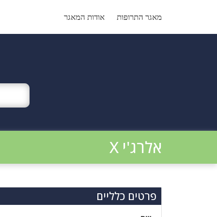
Ski
t
מאגר התרופות
אודות המאגר
conten
אלרג'י X
פרטים כלליים