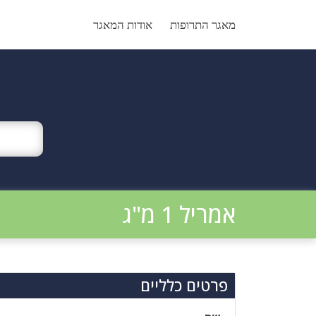
Ski
t
מאגר התרופות
אודות המאגר
conten
אמריל 1 מ"ג
פרטים כלליים