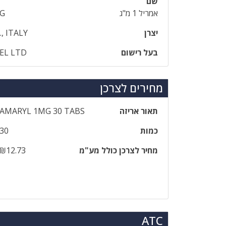
שם
אמריל 1 מ"ג
MG
יצרן
., ITALY
בעל רישום
AEL LTD
מחירים לצרכן
תאור אריזה
AMARYL 1MG 30 TABS
כמות
30
מחיר לצרכן כולל מע"מ
₪12.73
ATC