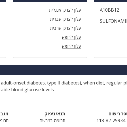
A10BB12
עלון לצרכן אנגלית
ס
עלון לצרכן עברית
SULFONAMID
ה
עלון לצרכן ערבית
ה
עלון לרופא
עלון לרופא
dult-onset diabetes, type II diabetes), when diet, regular p
able blood glucose levels.
ר רישום
תנאי ניפוק
מגבל
118-82-29934
תרופה במרשם
תרופה