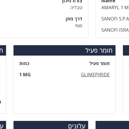
Name
צורת מינון
AMARYL 1 
טבליה
SANOFI S.P.A
דרך מתן
פומי
SANOFI ISR
חומר פעיל
תר
חומר פעיל
כמות
ג
ג
1 MG
GLIMEPIRIDE
ג
ג
ה
עלונים
עד