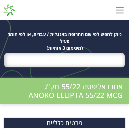
Ski
t
conten
ניתן לחפש לפי שם התרופה באנגלית / עברית, או לפי חומר
פעיל
(מינימום 3 אותיות)
אנורו אליפטה 55/22 מק"ג
ANORO ELLIPTA 55/22 MCG
פרטים כלליים