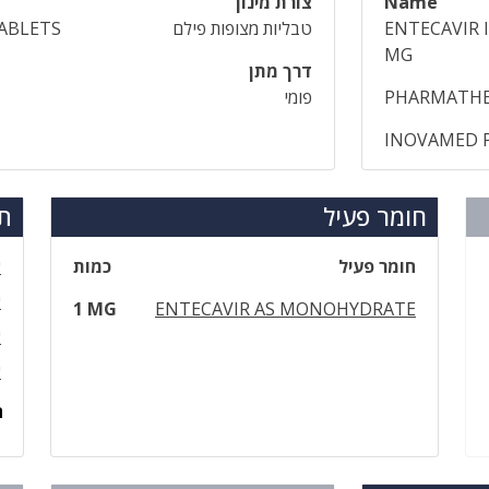
Name
צורת מינון
ENTECAVIR 
טבליות מצופות פילם
ABLETS
MG
דרך מתן
PHARMATHEN
פומי
INOVAMED P
חומר פעיל
תר
חומר פעיל
כמות
א
א
1 MG
ENTECAVIR AS MONOHYDRATE
א
א
ה