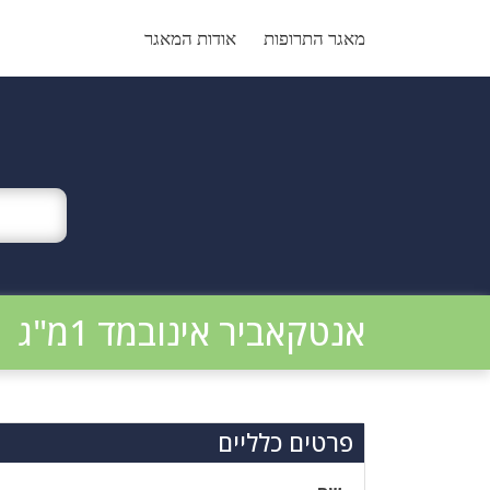
Ski
t
מאגר התרופות
אודות המאגר
conten
אנטקאביר אינובמד 1מ"ג
פרטים כלליים