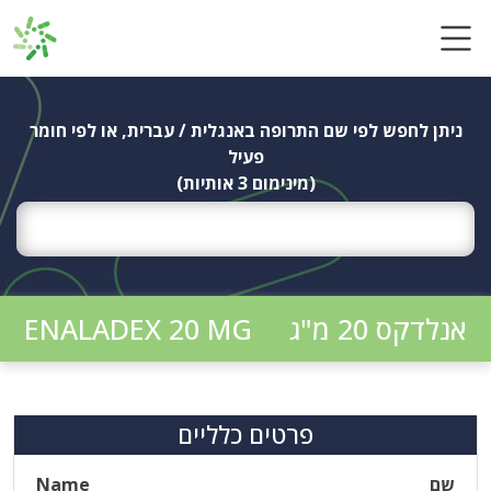
Ski
t
conten
ניתן לחפש לפי שם התרופה באנגלית / עברית, או לפי חומר
פעיל
(מינימום 3 אותיות)
אנלדקס 20 מ"ג
ENALADEX 20 MG
פרטים כלליים
שם
Name