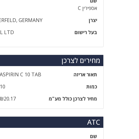
שם
אספירין C
יצרן
ERFELD, GERMANY
בעל רישום
EL LTD
מחירים לצרכן
תאור אריזה
‎ASPIRIN‎ ‎C‎ ‎10‎ ‎TAB
כמות
10
מחיר לצרכן כולל מע"מ
₪20.17
ATC
שם