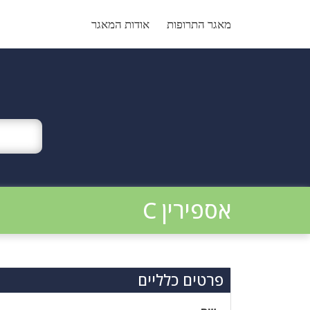
Ski
t
מאגר התרופות
אודות המאגר
conten
אספירין C
פרטים כלליים