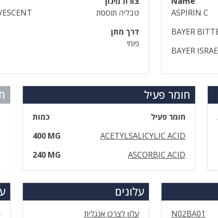
Name
צורת מינון
ASPIRIN C
טבליה תוססת
VESCENT
BAYER BITT
דרך מתן
פומי
BAYER ISRA
חומר פעיל
תר
חומר פעיל
כמות
400 MG
ACETYLSALICYLIC ACID
240 MG
ASCORBIC ACID
עלונים
עד
N02BA01
עלון לצרכן אנגלית
ס