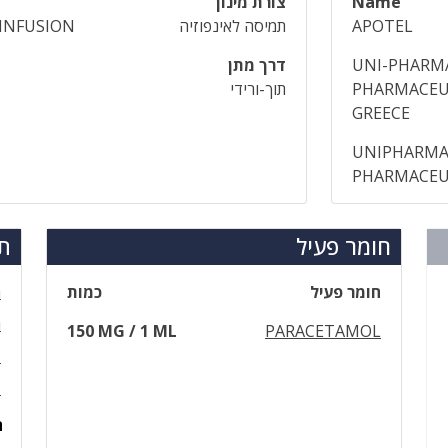
Name
צורת מינון
APOTEL
תמיסה לאינפוזיה
INFUSION
UNI-PHARMA
דרך מתן
PHARMACEUT
תוך-ורידי
GREECE
UNIPHARMA
PHARMACEUT
חומר פעיל
תר
חומר פעיל
כמות
ת
ר
150 MG / 1 ML
PARACETAMOL
פ
פ
ה