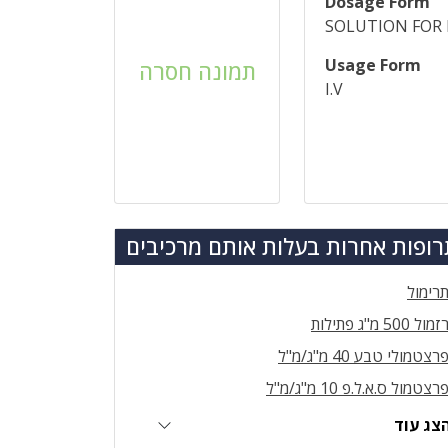
Dosage Form
SOLUTION FOR 
Usage Form
תמונה חסרה
I.V
ופות אחרות בעלות אותם מרכיבים
רימול
זמול 500 מ"ג פתילות
רצטמולי טבע 40 מ"ג/מ"ל
רצטמול ס.א.ל.פ 10 מ"ג/מ"ל
צג עוד