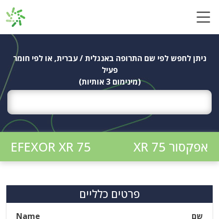
Ski
t
conten
ניתן לחפש לפי שם התרופה באנגלית / עברית, או לפי חומר
פעיל
(מינימום 3 אותיות)
אפקסור XR 75
EFEXOR XR 75
פרטים כלליים
שם
Name