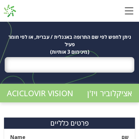
Ski
t
conten
ניתן לחפש לפי שם התרופה באנגלית / עברית, או לפי חומר
פעיל
(מינימום 3 אותיות)
אציקלוביר ויז'ן
ACICLOVIR VISION
פרטים כלליים
שם
Name