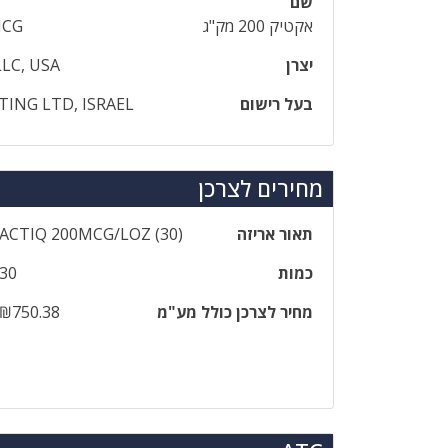
שם
אקטיק 200 מק"ג
MCG
יצרן
LC, USA
בעל רישום
TING LTD, ISRAEL
מחירים לצרכן
תאור אריזה
‎ACTIQ‎ ‎200‎MCG‎/‎LOZ‎ ‎(‎30‎)
כמות
30
מחיר לצרכן כולל מע"מ
₪750.38