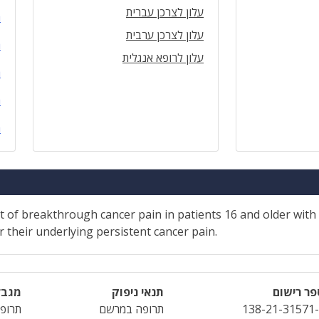
עלון לצרכן עברית
ה
עלון לצרכן ערבית
ה
עלון לרופא אנגלית
ה
ה
ה
t of breakthrough cancer pain in patients 16 and older with
 their underlying persistent cancer pain.
ר רישום
תנאי ניפוק
מגבל
138-21-31571
תרופה במרשם
תרופה