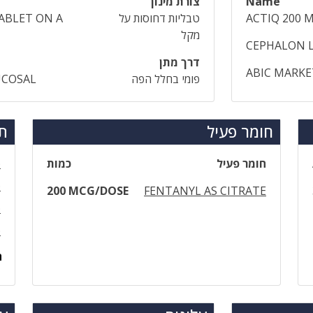
Name
צורת מינון
ACTIQ 200 
טבליות דחוסות על
ABLET ON A
מקל
CEPHALON L
דרך מתן
ABIC MARKE
פומי בחלל הפה
UCOSAL
חומר פעיל
תר
חומר פעיל
כמות
פ
פ
200 MCG/DOSE
FENTANYL AS CITRATE
פ
פ
ה