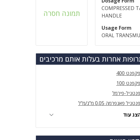
Dosage Form
COMPRESSED T
תמונה חסרה
HANDLE
Usage Form
ORAL TRANSM
ופות אחרות בעלות אותם מרכיבים
קפנט 400
קפנט 100
נטניל-פירמל
נטניל פאנפרמה 0.05 מ"ג/מ"ל
צג עוד