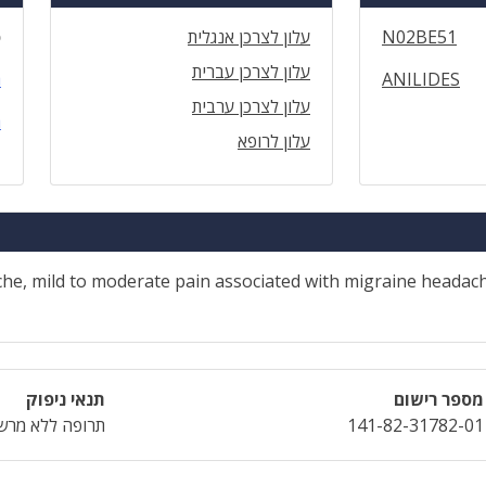
N02BE51
עלון לצרכן אנגלית
ס
עלון לצרכן עברית
ANILIDES
ה
עלון לצרכן ערבית
ה
עלון לרופא
ache, mild to moderate pain associated with migraine headac
מספר רישום
תנאי ניפוק
141-82-31782-01
תרופה ללא מרש