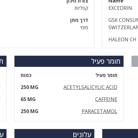
Name
צורת מינון
EXCEDRIN
קפליות
GSK CONSUM
דרך מתן
SWITZERLA
פומי
HALEON CH 
חומר פעיל
תר
חומר פעיל
כמות
פ
א
250 MG
ACETYLSALICYLIC ACID
א
65 MG
CAFFEINE
250 MG
PARACETAMOL
עלונים
עד