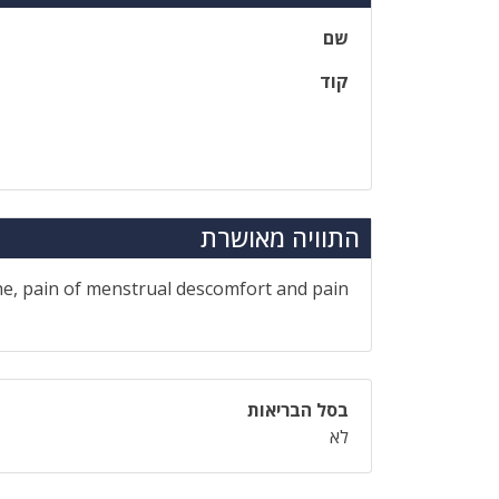
שם
קוד
התוויה מאושרת
he, pain of menstrual descomfort and pain
בסל הבריאות
לא