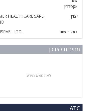
שם
אקסדרין
יצרן
ER HEALTHCARE SARL,
ND
בעל רישום
ISRAEL LTD.
מחירים לצרכן
לא נמצא מידע
ATC